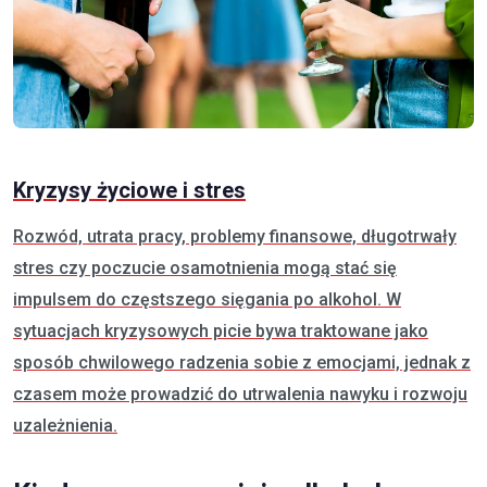
Kryzysy życiowe i stres
Rozwód, utrata pracy, problemy finansowe, długotrwały
stres czy poczucie osamotnienia mogą stać się
impulsem do częstszego sięgania po alkohol. W
sytuacjach kryzysowych picie bywa traktowane jako
sposób chwilowego radzenia sobie z emocjami, jednak z
czasem może prowadzić do utrwalenia nawyku i rozwoju
uzależnienia.