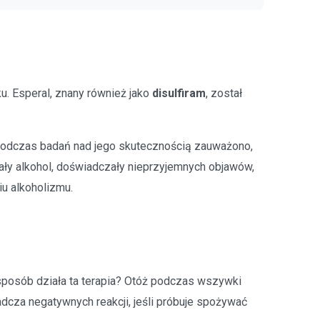
u. Esperal, znany również jako
disulfiram
, został
k podczas badań nad jego skutecznością zauważono,
ały alkohol, doświadczały nieprzyjemnych objawów,
iu alkoholizmu.
sposób działa ta terapia? Otóż podczas wszywki
adcza negatywnych reakcji, jeśli próbuje spożywać