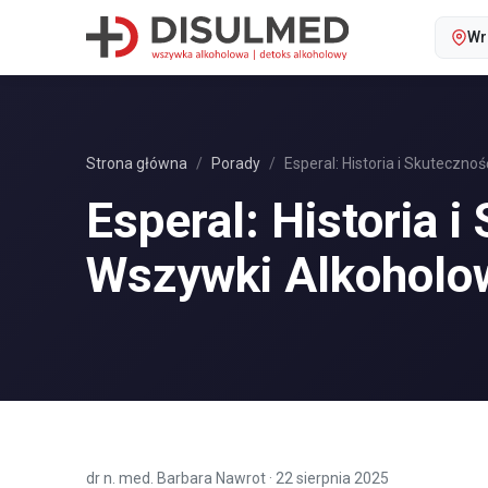
Wr
Strona główna
Porady
Esperal: Historia i Skuteczn
Esperal: Historia 
Wszywki Alkoholo
dr n. med. Barbara Nawrot
·
22 sierpnia 2025