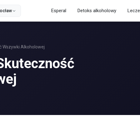
Esperal
Detoks alkoholowy
Lecze
ocław
ość Wszywki Alkoholowej
i Skuteczność
wej