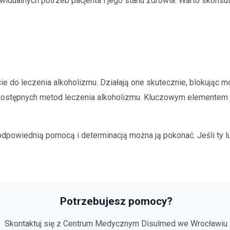
dualnych potrzeb pacjenta i jego stanu zdrowia. Warto skonsult
e do leczenia alkoholizmu. Działają one skutecznie, blokując m
u dostępnych metod leczenia alkoholizmu. Kluczowym elementem j
odpowiednią pomocą i determinacją można ją pokonać. Jeśli ty lu
Potrzebujesz pomocy?
Skontaktuj się z Centrum Medycznym Disulmed
we Wrocławiu