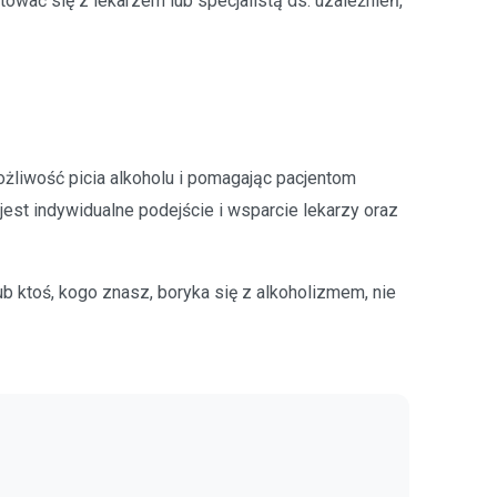
ować się z lekarzem lub specjalistą ds. uzależnień,
ożliwość picia alkoholu i pomagając pacjentom
est indywidualne podejście i wsparcie lekarzy oraz
b ktoś, kogo znasz, boryka się z alkoholizmem, nie