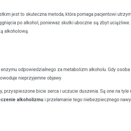
stkim jest to skuteczna metoda, która pomaga pacjentowi utrz
nięcia po alkohol, ponieważ skutki uboczne są zbyt uciążliwe. T
ką alkoholową.
e enzymu odpowiedzialnego za metabolizm alkoholu. Gdy osoba z
powoduje nieprzyjemne objawy.
wy, przyspieszone bicie serca i uczucie duszenia. Są one na tyl
eczenie alkoholizmu
i przełamanie tego niebezpiecznego nawy