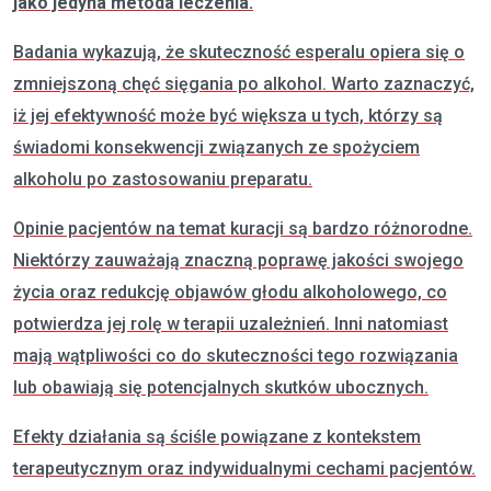
jako jedyna metoda leczenia.
Badania wykazują, że skuteczność esperalu opiera się o
zmniejszoną chęć sięgania po alkohol. Warto zaznaczyć,
iż jej efektywność może być większa u tych, którzy są
świadomi konsekwencji związanych ze spożyciem
alkoholu po zastosowaniu preparatu.
Opinie pacjentów na temat kuracji są bardzo różnorodne.
Niektórzy zauważają znaczną poprawę jakości swojego
życia oraz redukcję objawów głodu alkoholowego, co
potwierdza jej rolę w terapii uzależnień. Inni natomiast
mają wątpliwości co do skuteczności tego rozwiązania
lub obawiają się potencjalnych skutków ubocznych.
Efekty działania są ściśle powiązane z kontekstem
terapeutycznym oraz indywidualnymi cechami pacjentów.