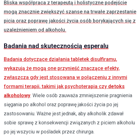
Bliska współpraca z terapeutą i holistyczne podejście
mogą znacznie zwiększyć szanse na trwałe zaprzestanie
picia oraz poprawę jakości życia osób borykających się z
uzależnieniem od alkoholu.
Badania nad skutecznością esperalu
Badania dotyczące działania tabletek disulfiramu,
wykazują że mogą one przynieść znaczące efekty,
zwłaszcza gdy jest stosowana w połączeniu z innymi
formami terapii, takimi jak psychoterapia czy
detoks
alkoholowy
. Wiele osób zauważa zmniejszenie pragnienia
sięgania po alkohol oraz poprawę jakości życia po jej
zastosowaniu. Ważne jest jednak, aby alkoholik zdawał
sobie sprawę z konsekwencji związanych z piciem alkoholu
po jej wszyciu w pośladek przez chirurga.